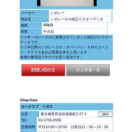
メーカー
シボレー
商品名
シボレータホ純正ＣＤオーディオ
SOLD
価格
状態
中古品
０１年シボレータホに装着されていました純正のＣＤオー
ディオです。
０１年以降のシボレータホ・サバーバン・ＧＭＣユーコ
ン・デナリであれば装着出来ると思います。
倉庫の整理品ですのでお安く提供です。
Shop Data
カークラブ ベガス
住所
東京都世田谷区桜新町2-27-2
TEL
03-3706-6556
営業時間
平日10:00〜20:00 日祭日11：00～19：00