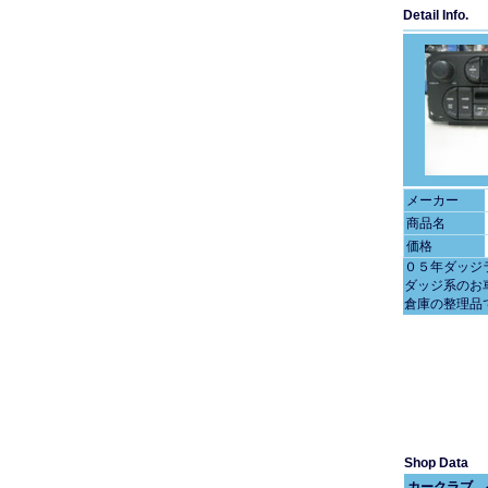
Detail Info.
メーカー
商品名
価格
０５年ダッジ
ダッジ系のお
倉庫の整理品
Shop Data
カークラブ 